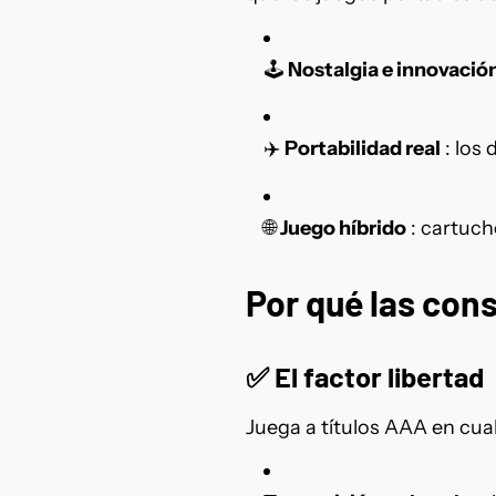
🕹️
Nostalgia e innovació
✈️
Portabilidad real
: los
🌐
Juego híbrido
: cartuch
Por qué las cons
✅
El factor libertad
Juega a títulos AAA en cual