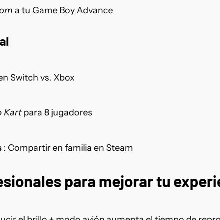
om
a tu Game Boy Advance
al
en Switch vs. Xbox
 Kart
para 8 jugadores
s
: Compartir en familia en Steam
esionales para mejorar tu experi
ucir el brillo + modo avión aumenta el tiempo de rep