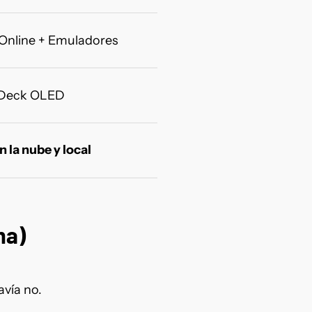
Online + Emuladores
Deck OLED
n la nube y local
ma)
avía no.