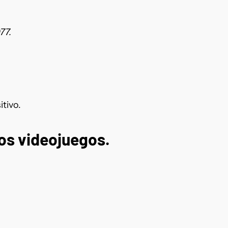
77.
tivo.
los videojuegos.