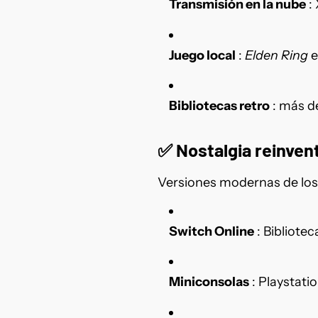
Transmisión en la nube
:
Juego local
:
Elden Ring
e
Bibliotecas retro
: más d
✅
Nostalgia reinven
Versiones modernas de los 
Switch Online
: Bibliot
Miniconsolas
: Playstati