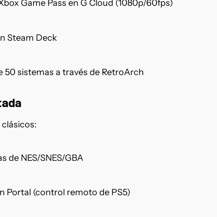
 Xbox Game Pass en G Cloud (1080p/60fps)
n Steam Deck
e 50 sistemas a través de RetroArch
tada
clásicos:
ecas de NES/SNES/GBA
on Portal (control remoto de PS5)