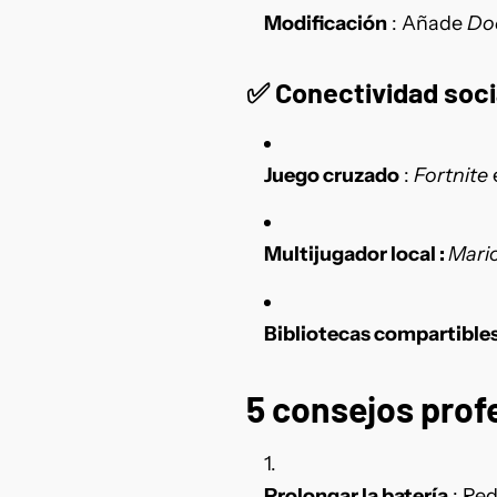
Modificación
: Añade
Do
✅
Conectividad soci
Juego cruzado
:
Fortnite
Multijugador local :
Mario
Bibliotecas compartible
5 consejos prof
Prolongar la batería
: Red