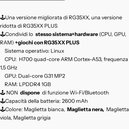
🕹️Una versione migliorata di RG35XX, una versione
ridotta di RG35XX PLUS
🕹️Condividi lo
stesso sistema+hardware
(CPU, GPU,
RAM)
+giochi con RG35XX PLUS
Sistema operativo: Linux
CPU:
H700 quad-core ARM Cortex-A53, frequenza
1,5 GHz
GPU: Dual-core G31 MP2
RAM: LPDDR4 1GB
🕹️
NON
dispone
di funzione Wi-Fi/Bluetooth
🕹️Capacità della batteria: 2600 mAh
🕹️Colore: Maglietta bianca,
Maglietta nera,
Maglietta
viola, Maglietta grigia