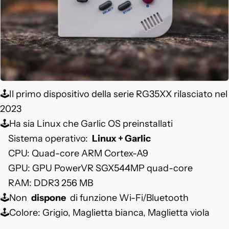
🕹️Il primo dispositivo della serie RG35XX rilasciato nel
2023
🕹️Ha sia Linux che Garlic OS preinstallati
Sistema operativo:
Linux + Garlic
CPU: Quad-core ARM Cortex-A9
GPU: GPU PowerVR SGX544MP quad-core
RAM: DDR3 256 MB
🕹️Non
dispone
di funzione Wi-Fi/Bluetooth
🕹️Colore: Grigio, Maglietta bianca, Maglietta viola