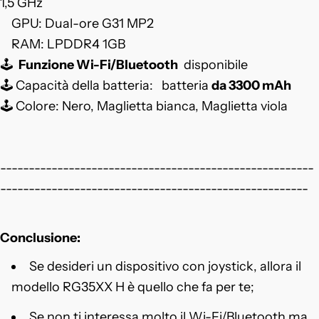
1,5 GHz
GPU: Dual-ore G31 MP2
RAM: LPDDR4 1GB
🕹️
Funzione Wi-Fi/Bluetooth
disponibile
🕹️ Capacità della batteria:
batteria
da 3300 mAh
🕹️ Colore: Nero, Maglietta bianca, Maglietta viola
-------------------------------------------------------
------------------------------------------------------
Conclusione:
Se desideri un dispositivo con joystick, allora il
modello RG35XX H è quello che fa per te;
Se non ti interessa molto il Wi-Fi/Bluetooth ma