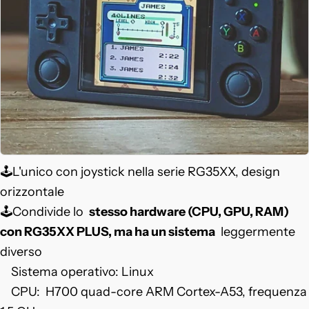
🕹️L'unico con joystick nella serie RG35XX, design
orizzontale
🕹️Condivide lo
stesso hardware (CPU, GPU, RAM)
con RG35XX PLUS, ma ha un
sistema
leggermente
diverso
Sistema operativo: Linux
CPU:
H700 quad-core ARM Cortex-A53, frequenza