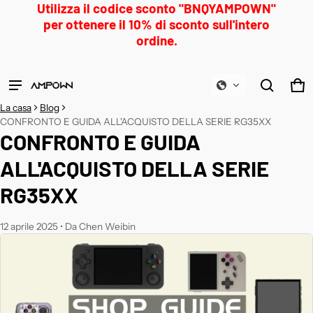
Utilizza il codice sconto "BNQYAMPOWN"
per ottenere il 10% di sconto sull'intero
ordine.
Prodotto aggiunto al carrello
Ca
0 
Visualizza il carrello (
)
La casa
Blog
CONFRONTO E GUIDA ALL'ACQUISTO DELLA SERIE RG35XX
CONFRONTO E GUIDA
Guardare
ALL'ACQUISTO DELLA SERIE
RG35XX
12 aprile 2025
•
Da Chen Weibin