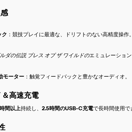
入感
ック
：競技プレイに最適な、ドリフトのない高精度操作
ルダの伝説 ブレス オブ ザ ワイルドの
エミュレーション
動モーター
：触覚フィードバックと豊かなオーディオ。
イ＆高速充電
時間以上
持続し
、
2.5時間のUSB-C充電
で長時間使用で
軟性