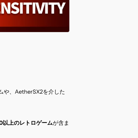
ム
や、AetherSX2を介した
000以上のレトロゲーム
が含ま