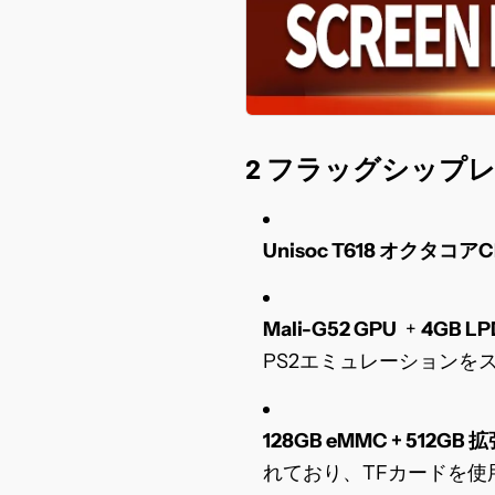
2 フラッグシップ
Unisoc T618 オクタコア
Mali-G52 GPU
+
4GB L
PS2エミュレーションを
128GB eMMC + 512
れており、TFカードを