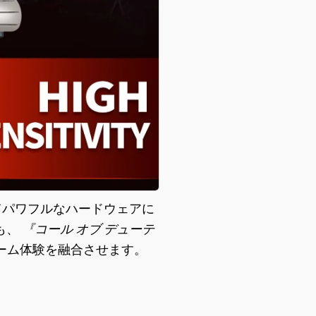
そしてパワフルなハードウェア
に
も、
『コール オブ デューテ
ーム体験を融合させます。