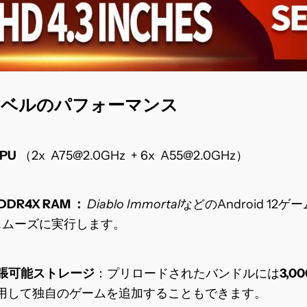
レベルのパフォーマンス
CPU
（2x
A75@2.0GHz
+ 6x
A55@2.0GHz）
PDDR4X RAM ：
Diablo Immortal
などのAndroid 12ゲー
スムーズに実行します。
GB 拡張可能ストレージ
：プリロードされたバンドルには
3,
使用して独自のゲームを追加することもできます。