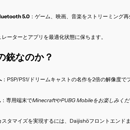
etooth 5.0
：ゲーム、映画、音楽をストリーミング再
ュレーターとアプリを最適化状態に保ちます。
めの銃なのか？
へ
：PSP/PS1/ドリームキャストの名作を2倍の解像度
ん
：
専用端末で
Minecraft
や
PUBG Mobileをお楽しみく
スタマイズを実現するには、Daijishōフロントエンドまた