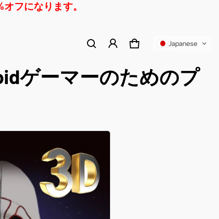
0%オフになります。
カートに商品が追加されました
Japanese
カート
0件
oidゲーマーのためのプ
カートを表示 (
）
チェックアウト