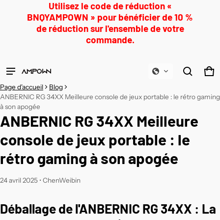
Utilisez le code de réduction «
BNQYAMPOWN » pour bénéficier de 10 %
de réduction sur l'ensemble de votre
Produit ajouté à votre panier
commande.
Afficher le panier (
)
Pa
0 a
Page d'accueil
Blog
Vérifier
ANBERNIC RG 34XX Meilleure console de jeux portable : le rétro gaming
à son apogée
ANBERNIC RG 34XX Meilleure
console de jeux portable : le
rétro gaming à son apogée
24 avril 2025
•
ChenWeibin
Déballage de l'ANBERNIC RG 34XX : La