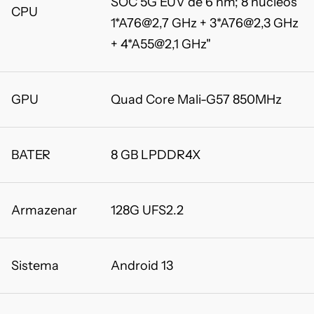
SOC 5G EUV de 6 nm; 8 núcleos
CPU
1*A76@2,7 GHz + 3*A76@2,3 GHz
+ 4*A55@2,1 GHz"
GPU
Quad Core Mali-G57 850MHz
BATER
8 GB LPDDR4X
Armazenar
128G UFS2.2
Sistema
Android 13