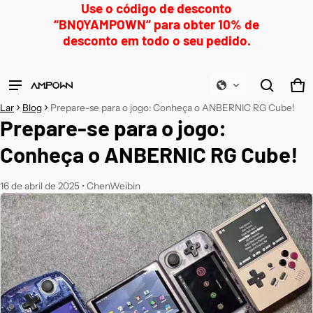
Use o código de desconto
“BNQYAMPOWN” para obter 10% de
desconto em todo o seu pedido.
Produto adicionado ao carrinho
Ca
0 
Ver carrinho (
)
Lar
Blog
Prepare-se para o jogo: Conheça o ANBERNIC RG Cube!
Prepare-se para o jogo:
Confira
Conheça o ANBERNIC RG Cube!
16 de abril de 2025
•
ChenWeibin